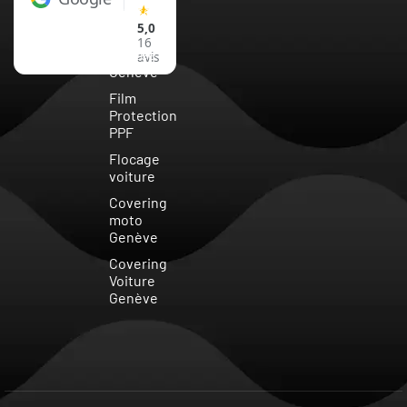
★
Suisse
5,0
Vitre
16
teintée
avis
Genève
Film
Protection
PPF
Flocage
voiture
Covering
moto
Genève
Covering
Voiture
Genève