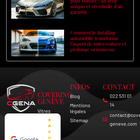
pour voiture : un style
unique et zéro bulle d’air
garantis
Comment le detailing
automobile transforme
l’aspect de votre voiture et
prolonge sa jeunesse
INFOS
CONTACT
COVERING
022 531 01
Blog
GENÈVE
14
Mentions
Vitres
légales
contact@cove
Teintées
★
Sitemap
Vaud
geneve.com
★
★
Covering
★
Voiture
Google