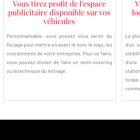
Vous tirez profit de l'espace
V
publicitaire disponible sur vos
lo
véhicules
Personnalisable, vous pouvez vous servir du
Le plu
flocage pour mettre en avant le nom, le logo, les
d’un c
coordonnées de votre entreprise. Pour ce faire,
visibi
vous pouvez choisir de faire un semi-covering
d’un
ou la technique du lettrage.
statio
local
commun