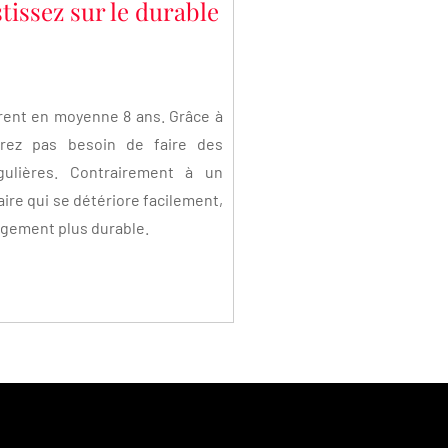
tissez sur le durable
rent en moyenne 8 ans. Grâce à
urez pas besoin de faire des
gulières. Contrairement à un
aire qui se détériore facilement,
argement plus durable.