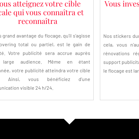
ous atteignez votre cible
Vous inves
cale qui vous connaîtra et
reconnaîtra
s grand avantage du flocage, qu’il s’agisse
Nos stickers du
overing total ou partiel, est le gain de
cela, vous n’a
lité. Votre publicité sera accrue auprès
rénovations ré
e large audience. Même en étant
support publicit
nnée, votre publicité atteindra votre cible
le flocage est l
e. Ainsi, vous bénéficiez d’une
ication visible 24 h/24.