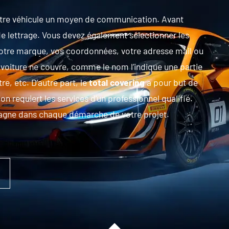
otre véhicule un moyen de communication. Avant
e lettrage. Vous devez également sélectionner les
e votre marque, vos coordonnées, votre adresse mail ou
e voiture ne couvre, comme le nom l’indique une partie
re, etc. D’autre part, le
total covering
a pour but de
ion requiert les services d’un professionnel qualifié.
agne dans chaque démarche de votre projet.