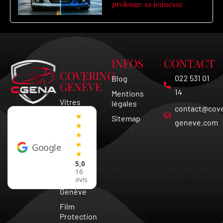
prolonge sa jeunesse
INFOS
CONTACT
COVERING
022 531 01
Blog
GENÈVE
14
Mentions
Vitres
légales
contact@cove
Teintées
★
Sitemap
Vaud
geneve.com
★
★
Covering
★
Google
Voiture
★
Suisse
5,0
Vitre
16
avis
teintée
Genève
Film
Protection