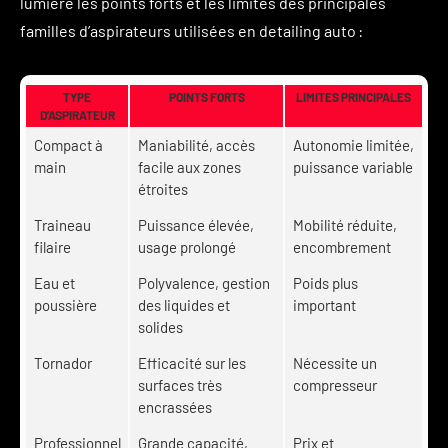
lumière les points forts et les limites des principales
familles d’aspirateurs utilisées en detailing auto :
TYPE
POINTS FORTS
LIMITES PRINCIPALES
D’ASPIRATEUR
Compact à
Maniabilité, accès
Autonomie limitée,
main
facile aux zones
puissance variable
étroites
Traineau
Puissance élevée,
Mobilité réduite,
filaire
usage prolongé
encombrement
Eau et
Polyvalence, gestion
Poids plus
poussière
des liquides et
important
solides
Tornador
Efficacité sur les
Nécessite un
surfaces très
compresseur
encrassées
Professionnel
Grande capacité,
Prix et