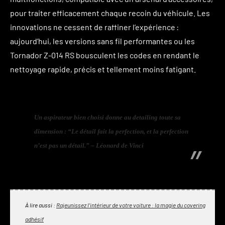
pour traiter efficacement chaque recoin du véhicule. Les
innovations ne cessent de raffiner l’expérience :
aujourd’hui, les versions sans fil performantes ou les
Tornador Z-014 RS bousculent les codes en rendant le
nettoyage rapide, précis et tellement moins fatigant.
Un aspirateur bien choisi donne au detailing toute sa
dimension : “Le détail fait la perfection, et la perfection
n’est pas un détail.” – Léonard de Vinci
À lire aussi :
Rajeunissez l’intérieur de votre voiture : la magie du covering
adhésif