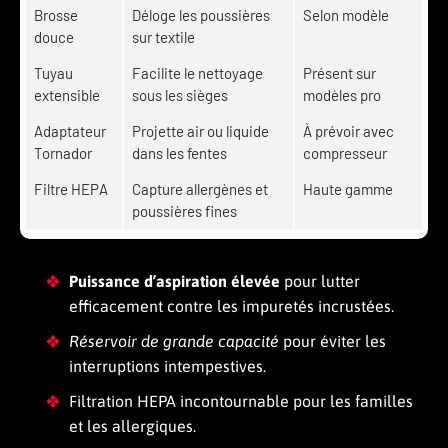
Brosse
Déloge les poussières
Selon modèle
douce
sur textile
Tuyau
Facilite le nettoyage
Présent sur
extensible
sous les sièges
modèles pro
Adaptateur
Projette air ou liquide
À prévoir avec
Tornador
dans les fentes
compresseur
Filtre HEPA
Capture allergènes et
Haute gamme
poussières fines
Puissance d’aspiration élevée
pour lutter
efficacement contre les impuretés incrustées.
Réservoir de grande capacité
pour éviter les
interruptions intempestives.
Filtration HEPA incontournable pour les familles
et les allergiques.