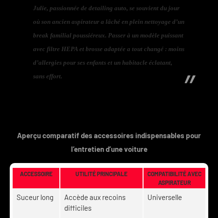
Julie, passionnée de detailing auto, se souvient du jour
où son ancien aspirateur a lâché en plein nettoyage d’un
break familial poussiéreux. Passer à un modèle puissant
avec filtre HEPA et brosse adaptée a tout changé : moins
d’allergies pour ses enfants et un habitacle éclatant,
sans effort.
Aperçu comparatif des accessoires indispensables pour
l’entretien d’une voiture
ACCESSOIRE
UTILITÉ PRINCIPALE
COMPATIBILITÉ AVEC
ASPIRATEUR
Suceur long
Accède aux recoins
Universelle
difficiles