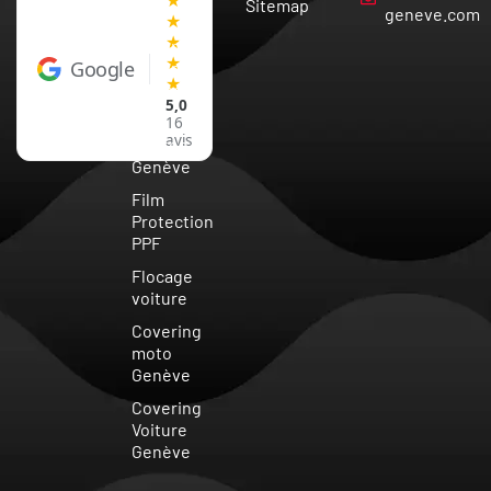
Sitemap
Vaud
geneve.com
★
★
Covering
★
Google
Voiture
★
Suisse
5,0
Vitre
16
avis
teintée
Genève
Film
Protection
PPF
Flocage
voiture
Covering
moto
Genève
Covering
Voiture
Genève