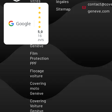
Vitres
légales
contact@cove
Teintées
★
Sitemap
Vaud
geneve.com
★
★
Covering
★
Google
Voiture
★
Suisse
5,0
Vitre
16
avis
teintée
Genève
Film
Protection
PPF
Flocage
voiture
Covering
moto
Genève
Covering
Voiture
Genève