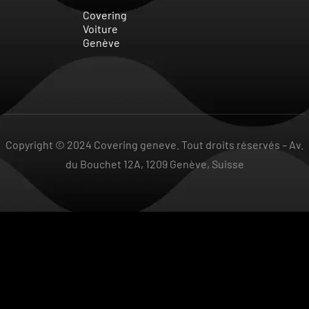
Covering
Voiture
Genève
Copyright © 2024 Covering geneve. Tout droits réservés –
Av.
du Bouchet 12A, 1209 Genève, Suisse