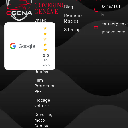
COVERING
022 531 01
Blog
GENÈVE
14
Mentions
Vitres
légales
contact@cove
Teintées
★
Sitemap
Vaud
geneve.com
★
★
Covering
★
Google
Voiture
★
Suisse
5,0
Vitre
16
avis
teintée
Genève
Film
Protection
PPF
Flocage
voiture
Covering
moto
Genève