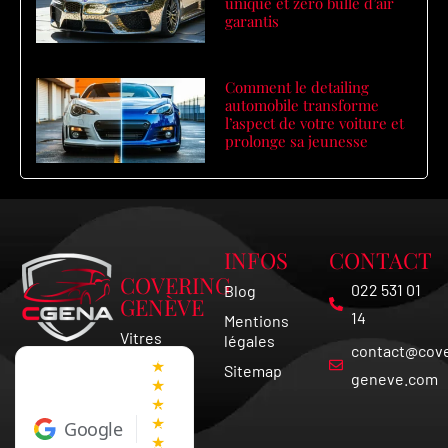
unique et zéro bulle d’air
garantis
Comment le detailing
automobile transforme
l’aspect de votre voiture et
prolonge sa jeunesse
INFOS
CONTACT
COVERING
022 531 01
Blog
GENÈVE
14
Mentions
Vitres
légales
contact@cove
Teintées
★
Sitemap
Vaud
geneve.com
★
★
Covering
★
Google
Voiture
★
Suisse