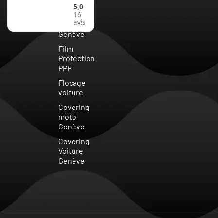
5,0
Vitre
16
avis
teintée
Genève
Film
Protection
PPF
Flocage
voiture
Covering
moto
Genève
Covering
Voiture
Genève