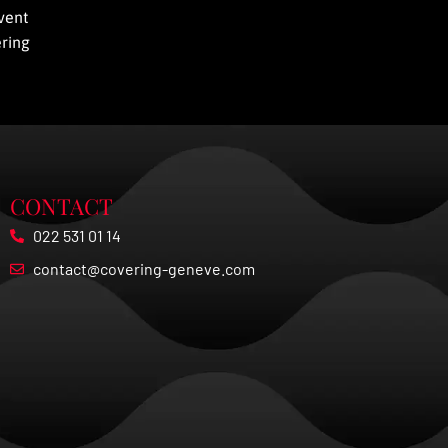
uvent
ering
CONTACT
022 531 01 14
contact@covering-geneve.com