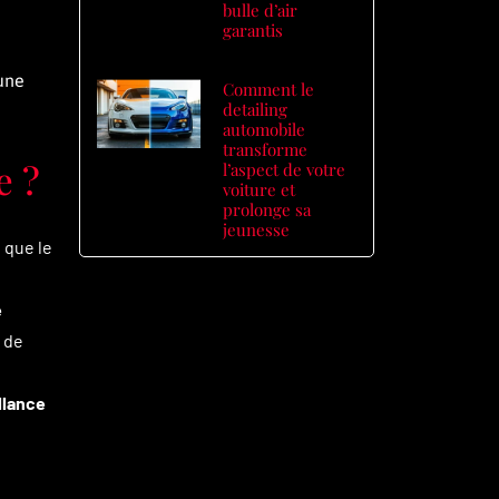
bulle d’air
garantis
une
Comment le
detailing
automobile
transforme
e ?
l’aspect de votre
voiture et
prolonge sa
jeunesse
 que le
e
 de
llance