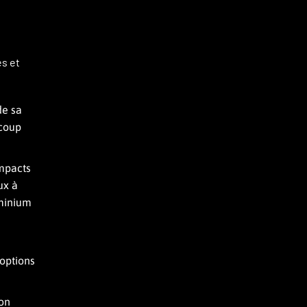
es et
de sa
ucoup
impacts
ux à
uminium
 options
bon