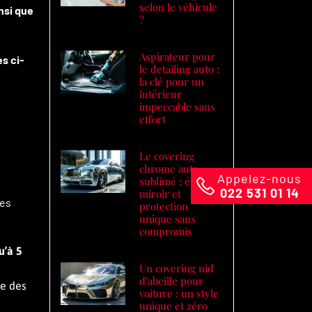
selon le véhicule
nsi que
?
Aspirateur pour
s ci-
le detailing auto :
la clé pour un
intérieur
impeccable sans
effort
Le covering
chrome auto
Appelez-nous
sublimé : éclat
022 531 01 14
miroir et
des
protection
unique sans
compromis
u’à 5
Un covering nid
d’abeille pour
ce des
voiture : un style
unique et zéro