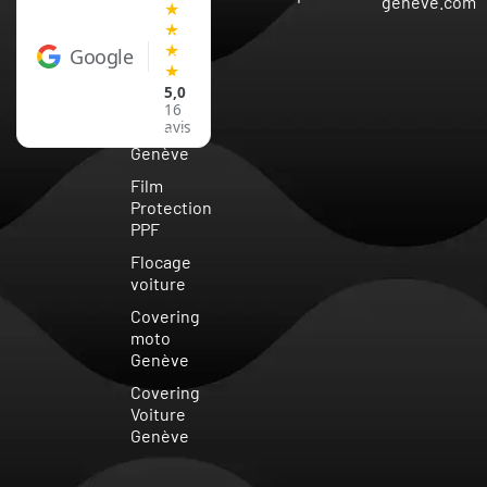
Vaud
geneve.com
★
★
Covering
★
Google
Voiture
★
Suisse
5,0
Vitre
16
avis
teintée
Genève
Film
Protection
PPF
Flocage
voiture
Covering
moto
Genève
Covering
Voiture
Genève