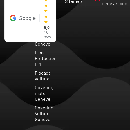
Sitemap
Vaud
geneve.com
★
★
Covering
★
Google
Voiture
★
Suisse
5,0
Vitre
16
avis
teintée
Genève
Film
Protection
PPF
Flocage
voiture
Covering
moto
Genève
Covering
Voiture
Genève